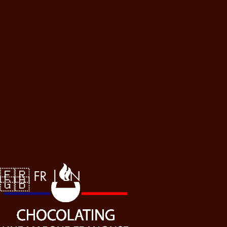
🇫🇷 FR
 | 
EN 
🇬🇧