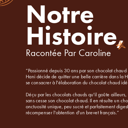
Notre 
I
ntenses.
Végétaux.
Histoire,
L'ESPRESSO DE CHOCOLAT INTENSE.
L'INTENSITÉ DU CACAO. 
DANS UN CHOCOLAT CHAUD VÉGÉTAL. 
PRÊT À L'EMPLOI.
Racontée Par Caroline
FORTE TENEUR EN CHOCOLAT NOIR.
PROVENANT DES MEILLEURS TERROIRS.
SANS PRODUITS LAITIERS.
SANS SUCRES AJOUTÉS.
“Passionné depuis 30 ans par son chocolat chaud d
Hani décide de quitter une belle carrière dans la H
se consacrer à l'élaboration du chocolat chaud idé
Déçu par les chocolats chauds qu'il goûte ailleurs, il
sans cesse son chocolat chaud. Il en résulte un cho
onctuosité unique, peu sucré et parfaitement digest
récompenser l'obtention d'un brevet français.”