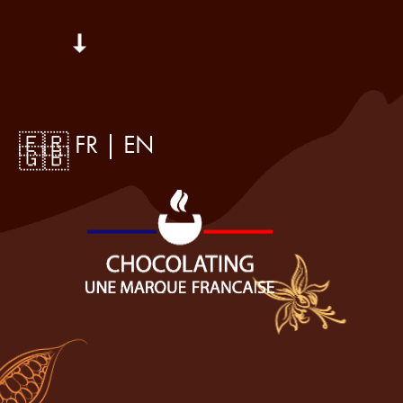
🇫🇷 FR
 | 
EN 
🇬🇧
Chocolats
Chauds
.