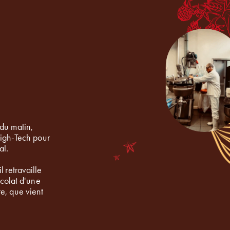
u matin, 
igh-Tech pour 
al.
 retravaille 
colat d'une 
e, que vient 