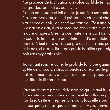
“Le procédé de fabrication a évolué au fil du temps,
au gré des rencontres de la vie.
Cacao en poudre et lait entier, jusqu'à la rencontre
étoilé en Aveyron, qui lui prépare un chocolat cha
D’essai en essai, il va reproduire dans notre cuisine
texture uniques. C’est là que j’interviens car Hani d
produits laitiers. Férue de nutrition et d’alimentation 
pousse à tout retravailler, au gré de discussions parf
animées, et à substituer des produits laitiers peu di
boissons végétales bio.
Travaillant sans relâche, le profil de la future gamm
quête de chocolats chauds onctueux, réalisés le plu
naturellement, sans artifice, sublimant les produits d
constitue le fil conducteur.
L’aventure entrepreneuriale naît lorsqu’un ami lui 
faire sortir de l’écrin de sa cuisine et les offrir au pl
nombre. Cette entreprise folle dans laquelle nous 
embarquons ne fait que commencer. Avec l’envie et