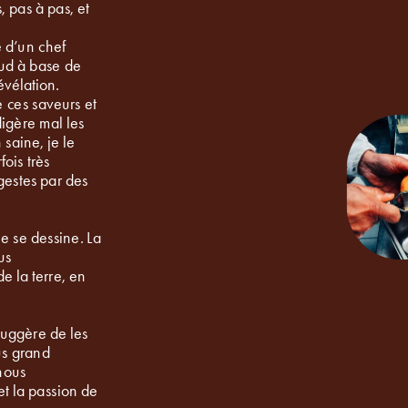
 pas à pas, et 
 d’un chef 
ud à base de 
 ces saveurs et 
igère mal les 
saine, je le 
ois très 
gestes par des 
e se dessine. La 
s 
e la terre, en 
suggère de les 
us grand 
nous 
 la passion de 